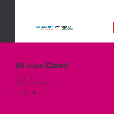
UH Lejon Zäziwil
Postfach 134
3510 Konolfingen
info@u
hlejon.ch