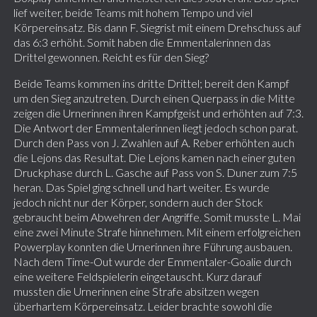
lief weiter, beide Teams mit hohem Tempo und viel
Körpereinsatz. Bis dann F. Siegrist mit einem Drehschuss auf
das 6:3 erhöht. Somit haben die Emmentalerinnen das
Drittel gewonnen. Reicht es für den Sieg?
Beide Teams kommen ins dritte Drittel; bereit den Kampf
um den Sieg anzutreten. Durch einen Querpass in die Mitte
zeigen die Urnerinnen ihren Kampfgeist und erhöhten auf 7:3.
Die Antwort der Emmentalerinnen liegt jedoch schon parat.
Durch den Pass von J. Zwahlen auf A. Reber erhöhten auch
die Lejons das Resultat. Die Lejons kamen nach einer guten
Druckphase durch L. Gasche auf Pass von S. Duner zum 7:5
heran. Das Spiel ging schnell und hart weiter. Es wurde
jedoch nicht nur der Körper, sondern auch der Stock
gebraucht beim Abwehren der Angriffe. Somit musste L. Mai
eine zwei Minute Strafe hinnehmen. Mit einem erfolgreichen
Powerplay konnten die Urnerinnen ihre Führung ausbauen.
Nach dem Time-Out wurde der Emmentaler-Goalie durch
eine weitere Feldspielerin eingetauscht. Kurz darauf
mussten die Urnerinnen eine Strafe absitzen wegen
überhartem Körpereinsatz. Leider brachte sowohl die