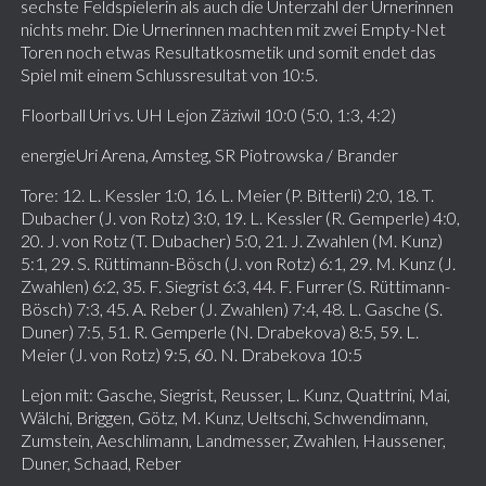
sechste Feldspielerin als auch die Unterzahl der Urnerinnen
nichts mehr. Die Urnerinnen machten mit zwei Empty-Net
Toren noch etwas Resultatkosmetik und somit endet das
Spiel mit einem Schlussresultat von 10:5.
Floorball Uri vs. UH Lejon Zäziwil 10:0 (5:0, 1:3, 4:2)
energieUri Arena, Amsteg, SR Piotrowska / Brander
Tore: 12. L. Kessler 1:0, 16. L. Meier (P. Bitterli) 2:0, 18. T.
Dubacher (J. von Rotz) 3:0, 19. L. Kessler (R. Gemperle) 4:0,
20. J. von Rotz (T. Dubacher) 5:0, 21. J. Zwahlen (M. Kunz)
5:1, 29. S. Rüttimann-Bösch (J. von Rotz) 6:1, 29. M. Kunz (J.
Zwahlen) 6:2, 35. F. Siegrist 6:3, 44. F. Furrer (S. Rüttimann-
Bösch) 7:3, 45. A. Reber (J. Zwahlen) 7:4, 48. L. Gasche (S.
Duner) 7:5, 51. R. Gemperle (N. Drabekova) 8:5, 59. L.
Meier (J. von Rotz) 9:5, 60. N. Drabekova 10:5
Lejon mit: Gasche, Siegrist, Reusser, L. Kunz, Quattrini, Mai,
Wälchi, Briggen, Götz, M. Kunz, Ueltschi, Schwendimann,
Zumstein, Aeschlimann, Landmesser, Zwahlen, Haussener,
Duner, Schaad, Reber