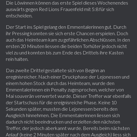
Die Löwinnen können das erste Spiel dieses Wochenendes
auswärts gegen Red Lions Frauenfeld mit 5:8 für sich
entscheiden.
Der Start ins Spiel gelang den Emmentalerinnen gut. Durch
ihr Pressing konnten sie sich erste Chancen erspielen. Doch
auch das Heimteam kam zu gefährlichen Abschlüssen. In den
ersten 20 Minuten liessen die beiden Torhüter jedoch nicht
viel zu und konnten bis zum Ende des Drittels ihre Kasten
rein halten.
Das zweite Drittel gestaltete sich von Beginn an
ereginisreicher. Nach einer Druckphase der Lejonessen und
einem hohen Stock durch das Heimteam, wurde den
Emmentalerinnen ein Penalty zugesprochen, welcher von
Mai souverän verwertet wurde. Dieser Treffer war ebenfalls
der Startschuss für die ereignisreiche Phase. Keine 10
Sekunden später, mussten die Lejonessen bereits den
Ausgleich hinnehmen. Die Emmentalerinnen liessen sich
dadurch nicht beeindrucken und erzielten den nächsten
Treffer, der jedoch aberkannt wurde. Bereits beim nächsten
Anlauf (keine 2 Minuten später nach dem Ausgleich) liess sich