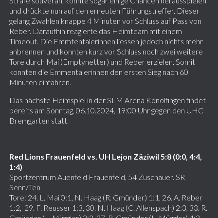
Strafe souverän, konnte sogar einige Chancen herausspielen
und drückte nun auf den erneuten Führungstreffer. Dieser
gelang Zwahlen knappe 4 Minuten vor Schluss auf Pass von
Reber. Daraufhin reagierte das Heimteam mit einem
Timeout. Die Emmtentalerinnen liessen jedoch nichts mehr
anbrennen und konnten kurz vor Schluss noch zwei weitere
Tore durch Mai (Emptynetter) und Reber erzielen. Somit
konnten die Emmentalerinnen den ersten Sieg nach 60
Minuten einfahren.
Das nächste Heimspiel in der SLM Arena Konolfingen findet
bereits am Sonntag, 06.10.2024, 19:00 Uhr gegen den UHC
Bremgarten statt.
Red Lions Frauenfeld vs. UH Lejon Zäziwil 5:8 (0:0, 4:4,
1:4)
Sportzentrum Auenfeld Frauenfeld, 54 Zuschauer. SR
Senn/Ten
Tore: 24. L. Mai 0:1, N. Haag (R. Gmünder) 1:1, 26. A. Reber
1:2, 29. F. Reusser 1:3, 30. N. Haag (C. Allenspach) 2:3, 33. R.
Gmünder (L. Müggler) 3:3, 37. R. Gmünder (L. Müggler) 4:3,