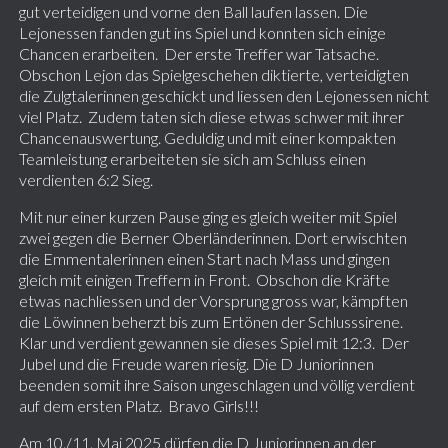
gut verteidigen und vorne den Ball laufen lassen. Die
Lejonessen fanden gut ins Spiel und konnten sich einige
Chancen erarbeiten. Der erste Treffer war Tatsache.
Obschon Lejon das Spielgeschehen diktierte, verteidigten
die Zulgtalerinnen geschickt und liessen den Lejonessen nicht
viel Platz. Zudem taten sich diese etwas schwer mit ihrer
Chancenauswertung. Geduldig und mit einer kompakten
Teamleistung erarbeiteten sie sich am Schluss einen
verdienten 6:2 Sieg.
Mit nur einer kurzen Pause ging es gleich weiter mit Spiel
zwei gegen die Berner Oberländerinnen. Dort erwischten
die Emmentalerinnen einen Start nach Mass und gingen
gleich mit einigen Treffern in Front. Obschon die Kräfte
etwas nachliessen und der Vorsprung gross war, kämpften
die Löwinnen beherzt bis zum Ertönen der Schlusssirene.
Klar und verdient gewannen sie dieses Spiel mit 12:3. Der
Jubel und die Freude waren riesig. Die D Juniorinnen
beenden somit ihre Saison ungeschlagen und völlig verdient
auf dem ersten Platz. Bravo Girls!!!
Am 10./11. Mai 2025 dürfen die D Juniorinnen an der