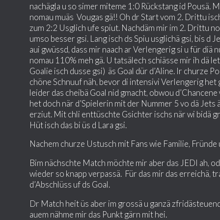
nachägla u so simer miteme 1:0 Rückstang id Pousä. Mir
nomau muäs Vougas gä!! Oh dr Start vom 2. Drittu isch
zum 2:2 Usglich ufe spiut. Nachdäm mir im 2. Drittu no 
umso besser gsi. Lang isch ds Spiu usglichä gsi, bis d
aui gwüssd, dass mir naach ar Verlengerig si u für diä
nomau 110% meh gä. U tatsälech schiässe mir ih dä let
Goalie isch dusse gsi) äs Goal dür d’Aline. Ir churze Po
chöne Schnuuf näh, bevor di intensivi Verlengerig het g
leider das cheibä Goal nid gmacht, obwou d’Chancene w
het doch när d’Spielerin mit der Nummer 5 vo dä Jets
erziut. Mit chli enttüschte Gsichter ischs när wi bidä
Hüt isch das bi üs d Lara gsi.
Nachem churze Ustusch mit Fans wie Familie, Fründe u
Bim nächschte Match möchte mir aber das JEDI ah, oder 
wieder so knapp verpassä. Für das mir das erreichä, t
d’Abschlüss uf ds Goal.
Dr Match heit üs aber im grossä u ganzä zfridästeuen
auem nähme mir das Punkt gärn mit hei.