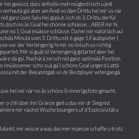
 hei gwüsst, dass definitiv meh müglech isch u jedi
 verhautä gsi aber am Ändi vo däm Drittu hei mir üs när
nid ganz üses Spiu hei gspiut, isch ds 3. Drittu derfür
 Jets doch no äs Goal hei chönne schiässe… ABER mir hi
 nume no 1 Goal müässe schiässe. Da hei mir natürläch aui
schdä Minutä vom 3. Drittu mit 6 gäge 5 Fäudspieler (
use vor der Verlengerig, hi mir no iinisch so richtig
spartet. Mir si guät id Verlengerig gstartet aber hei
äre da gsi. Nachärä zersch nid ganz optimalä Position
 äs (müässemer scho zuä gä ) schöns Goal ungerd Lattä
 grossä mit der Bekanntgab vo de Bestplayer witergangä.
sw. hei mir när no äs schöns Erinnerigsfoto gmacht.
o chli über ihri Gränze geit u das mir dr Sieg nid
rainiere mir nächst Wuche bsungers uf d’Explosivität u
d dünkt, mir wüsse a was das mer müesse schaffe u trotz