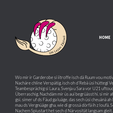
HOME
Wo mir ir Garderobe si iitroffe isch dä Ruum vou motivi
Nachäre chline Verspätig, isch oh d’Rebä üsi hüttegi Ve
Teambesprächig si Laura, Svenja u Sara vor U21 uftouc
Überraschig. Nachdäm mir üs aui begrüässt hi, si mir 
gsi, simer uf ds Fäud ga luäge, das sech üsi cheuänä a
mau ds Vergnüäge gha, wie di grossä dörfä ih z loufä. So
Nachem Spiustart het sech d Närvosität langsam gleit. I