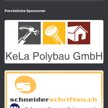
Persönliche
Spo
nsoren