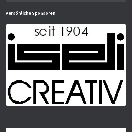
Persönliche
Spo
nsoren